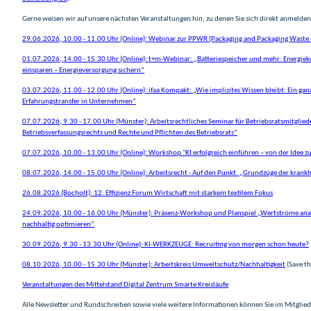
Gerne weisen wir auf unsere nächsten Veranstaltungen hin, zu denen Sie sich direkt anmelde
29.06.2026, 10.00 - 11.00 Uhr (Online): Webinar zur PPWR (Packaging and Packaging Waste 
01.07.2026, 14.00 - 15.30 Uhr (Online): t+m-Webinar: „Batteriespeicher und mehr: Energiek
einsparen – Energieversorgung sichern“
03.07.2026, 11.00 - 12.00 Uhr (Online): ifaa Kompakt: „Wie implizites Wissen bleibt: Ein ganz
Erfahrungstransfer in Unternehmen“
07.07.2026, 9.30 - 17.00 Uhr (Münster): Arbeitsrechtliches Seminar für Betriebsratsmitglie
Betriebsverfassungsrechts und Rechte und Pflichten des Betriebsrats“
07.07.2026, 10.00 - 13.00 Uhr (Online): Workshop "KI erfolgreich einführen – von der Idee 
08.07.2026, 14.00 - 15.00 Uhr (Online): Arbeitsrecht - Auf den Punkt. „Grundzüge der kran
26.08.2026 (Bocholt): 12. Effizienz Forum Wirtschaft mit starkem textilem Fokus
24.09.2026, 10.00 - 16.00 Uhr (Münster): Präsenz-Workshop und Planspiel „Wertströme ana
nachhaltig optimieren“
30.09.2026, 9.30 - 13.30 Uhr (Online): KI-WERKZEUGE: Recruiting von morgen schon heute?
08.10.2026, 10.00 - 15.30 Uhr (Münster): Arbeitskreis Umweltschutz/Nachhaltigkeit
(Save th
Veranstaltungen des Mittelstand Digital Zentrum Smarte Kreisläufe
Alle Newsletter und Rundschreiben sowie viele weitere Informationen können Sie im Mitglie