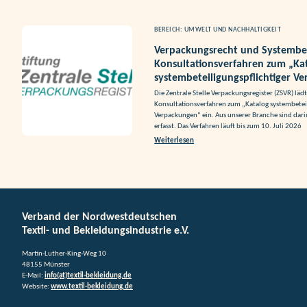
BEREICH: UMWELT UND NACHHALTIGKEIT
Verpackungsrecht und Systembete
Konsultationsverfahren zum „Ka
systembeteiligungspflichtiger V
Die Zentrale Stelle Verpackungsregister (ZSVR) läd
Konsultationsverfahren zum „Katalog systembeteil
Verpackungen“ ein. Aus unserer Branche sind dari
erfasst. Das Verfahren läuft bis zum 10. Juli 2026
Weiterlesen
Verband der Nordwestdeutschen
Textil- und Bekleidungsindustrie e.V.
Martin-Luther-King-Weg 10
48155 Münster
E-Mail:
info(at)textil-bekleidung.de
Website:
www.textil-bekleidung.de