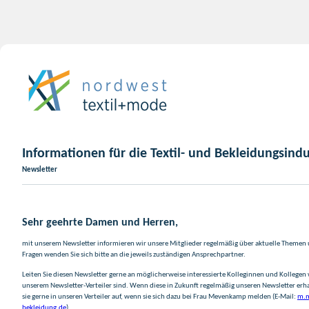
Informationen für die Textil- und Bekleidungsindu
Newsletter
Sehr geehrte Damen und Herren,
mit unserem Newsletter informieren wir unsere Mitglieder regelmäßig über aktuelle Themen
Fragen wenden Sie sich bitte an die jeweils zuständigen Ansprechpartner.
Leiten Sie diesen Newsletter gerne an möglicherweise interessierte Kolleginnen und Kollegen w
unserem Newsletter-Verteiler sind. Wenn diese in Zukunft regelmäßig unseren Newsletter er
sie gerne in unseren Verteiler auf, wenn sie sich dazu bei Frau Mevenkamp melden (E-Mail:
m.m
bekleidung.de
).