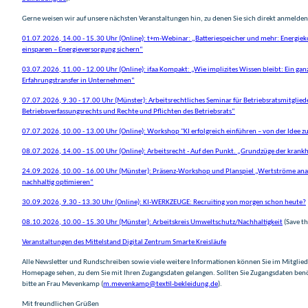
Gerne weisen wir auf unsere nächsten Veranstaltungen hin, zu denen Sie sich direkt anmelde
01.07.2026, 14.00 - 15.30 Uhr (Online): t+m-Webinar: „Batteriespeicher und mehr: Energiek
einsparen – Energieversorgung sichern“
03.07.2026, 11.00 - 12.00 Uhr (Online): ifaa Kompakt: „Wie implizites Wissen bleibt: Ein ganz
Erfahrungstransfer in Unternehmen“
07.07.2026, 9.30 - 17.00 Uhr (Münster): Arbeitsrechtliches Seminar für Betriebsratsmitglie
Betriebsverfassungsrechts und Rechte und Pflichten des Betriebsrats“
07.07.2026, 10.00 - 13.00 Uhr (Online): Workshop "KI erfolgreich einführen – von der Idee 
08.07.2026, 14.00 - 15.00 Uhr (Online): Arbeitsrecht - Auf den Punkt. „Grundzüge der kran
24.09.2026, 10.00 - 16.00 Uhr (Münster): Präsenz-Workshop und Planspiel „Wertströme ana
nachhaltig optimieren“
30.09.2026, 9.30 - 13.30 Uhr (Online): KI-WERKZEUGE: Recruiting von morgen schon heute?
08.10.2026, 10.00 - 15.30 Uhr (Münster): Arbeitskreis Umweltschutz/Nachhaltigkeit
(Save th
Veranstaltungen des Mittelstand Digital Zentrum Smarte Kreisläufe
Alle Newsletter und Rundschreiben sowie viele weitere Informationen können Sie im Mitglie
Homepage sehen, zu dem Sie mit Ihren Zugangsdaten gelangen. Sollten Sie Zugangsdaten benö
bitte an Frau Mevenkamp (
m.mevenkamp@textil-bekleidung.de
).
Mit freundlichen Grüßen