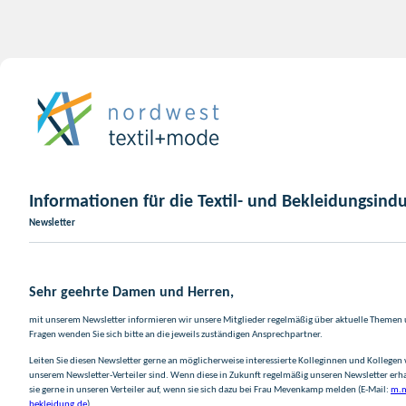
Informationen für die Textil- und Bekleidungsindu
Newsletter
Sehr geehrte Damen und Herren,
mit unserem Newsletter informieren wir unsere Mitglieder regelmäßig über aktuelle Themen
Fragen wenden Sie sich bitte an die jeweils zuständigen Ansprechpartner.
Leiten Sie diesen Newsletter gerne an möglicherweise interessierte Kolleginnen und Kollegen w
unserem Newsletter-Verteiler sind. Wenn diese in Zukunft regelmäßig unseren Newsletter er
sie gerne in unseren Verteiler auf, wenn sie sich dazu bei Frau Mevenkamp melden (E-Mail:
m.m
bekleidung.de
).