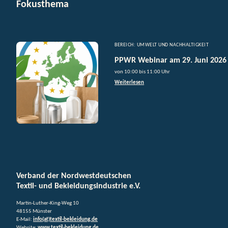
Fokusthema
BEREICH: UMWELT UND NACHHALTIGKEIT
PPWR Webinar am 29. Juni 2026
von 10:00 bis 11:00 Uhr
Weiterlesen
Verband der Nordwestdeutschen
Textil- und Bekleidungsindustrie e.V.
Martin-Luther-King-Weg 10
48155 Münster
E-Mail:
info(at)textil-bekleidung.de
Website:
www.textil-bekleidung.de