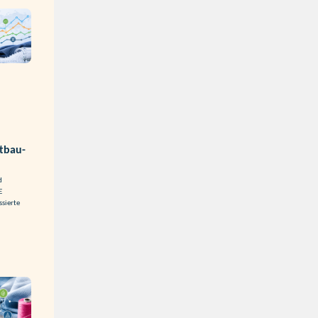
htbau-
d
E
ssierte