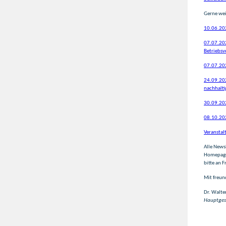
Gerne wei
10.06.202
07.07.202
Betriebsv
07.07.202
24.09.202
nachhalti
30.09.202
08.10.202
Veranstal
Alle News
Homepage 
bitte an 
Mit freun
Dr. Walte
Hauptges