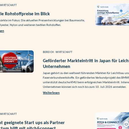
 WIRTSCHAFT
le Rohstoffpreise im Blick
ärkte im Fokus: Die aktuellen Preisentwicklungen bei Baumwolle,
lyester, Nylon und weiteren textilen Rohstoffen.
sen
BEREICH: WIRTSCHAFT
Geförderter Markteintritt in Japan für Leic
Unternehmen
Japan gehört zu den weltweit führenden Märkten für Leichtbau un
Faserverbundwerkstoffe. Ein gefördertes Verbundprojekt des BMW
unterstützt deutsche KMU beim erfolgreichen Markteintritt. Intere
Unternehmen können sich noch bis zum 10. Juli 2026 anmelden.
Weiterlesen
 WIRTSCHAFT
ent geeignete Start ups als Partner
:t+m hilft mit pitch&connect