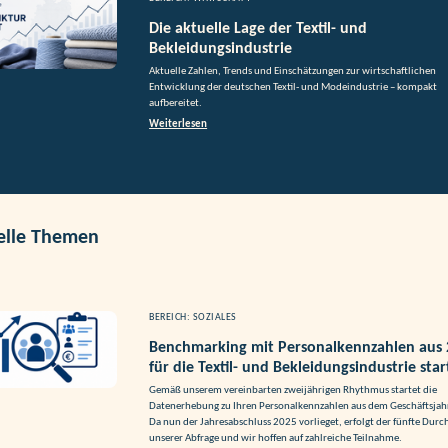
Die aktuelle Lage der Textil- und
Bekleidungsindustrie
Aktuelle Zahlen, Trends und Einschätzungen zur wirtschaftlichen
Entwicklung der deutschen Textil- und Modeindustrie – kompakt
aufbereitet.
Weiterlesen
elle Themen
BEREICH: SOZIALES
Benchmarking mit Personalkennzahlen aus
für die Textil- und Bekleidungsindustrie star
Gemäß unserem vereinbarten zweijährigen Rhythmus startet die
Datenerhebung zu Ihren Personalkennzahlen aus dem Geschäftsjah
Da nun der Jahresabschluss 2025 vorlieget, erfolgt der fünfte Durc
unserer Abfrage und wir hoffen auf zahlreiche Teilnahme.