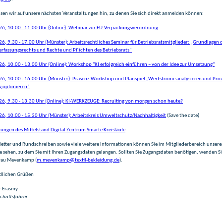
sen wir auf unsere nächsten Veranstaltungen hin, zu denen Sie sich direkt anmelden können:
6, 10.00 - 11.00 Uhr (Online): Webinar zur EU-Verpackungsverordnung
6, 9.30 - 17.00 Uhr (Münster): Arbeitsrechtliches Seminar für Betriebsratsmitglieder: „Grundlagen 
erfassungsrechts und Rechte und Pflichten des Betriebsrats“
6, 10.00 - 13.00 Uhr (Online): Workshop "KI erfolgreich einführen – von der Idee zur Umsetzung"
6, 10.00 - 16.00 Uhr (Münster): Präsenz-Workshop und Planspiel „Wertströme analysieren und Pro
g optimieren“
6, 9.30 - 13.30 Uhr (Online): KI-WERKZEUGE: Recruiting von morgen schon heute?
6, 10.00 - 15.30 Uhr (Münster): Arbeitskreis Umweltschutz/Nachhaltigkeit
(Save the date)
tungen des Mittelstand Digital Zentrum Smarte Kreisläufe
letter und Rundschreiben sowie viele weitere Informationen können Sie im Mitgliederbereich unsere
sehen, zu dem Sie mit Ihren Zugangsdaten gelangen. Sollten Sie Zugangsdaten benötigen, wenden Si
Frau Mevenkamp (
m.mevenkamp@textil-bekleidung.de
).
dlichen Grüßen
r Erasmy
chäftsführer