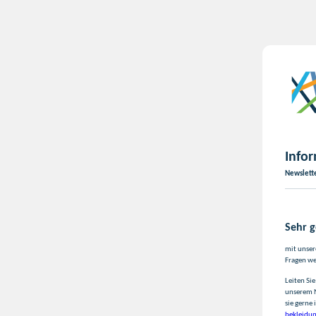
Infor
Newslett
Sehr 
mit unser
Fragen we
Leiten Si
unserem N
sie gerne
bekleidu