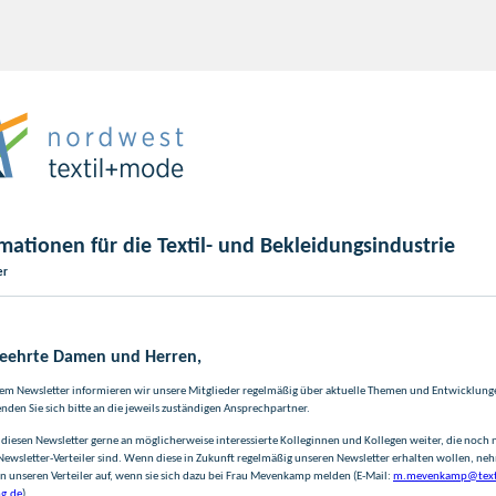
mationen für die Textil- und Bekleidungsindustrie
er
geehrte Damen und Herren,
em Newsletter informieren wir unsere Mitglieder regelmäßig über aktuelle Themen und Entwicklunge
nden Sie sich bitte an die jeweils zuständigen Ansprechpartner.
e diesen Newsletter gerne an möglicherweise interessierte Kolleginnen und Kollegen weiter, die noch n
ewsletter-Verteiler sind. Wenn diese in Zukunft regelmäßig unseren Newsletter erhalten wollen, ne
 in unseren Verteiler auf, wenn sie sich dazu bei Frau Mevenkamp melden (E-Mail:
m.mevenkamp@texti
ng.de
).