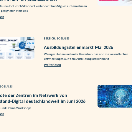
Online-Tool Pitch&Connect verbindet t+m Mitgliedsuntermehmen
e geeigneten Start ups.
sen
BEREICH: SOZIALES
Ausbildungsstellenmarkt Mai 2026
Weniger Stellen und mehr Bewerber - das sind die wesentliichen
Entwicklungen auif dem Ausbildungsstellenmarkt
Weiterlesen
 SOZIALES
ote der Zentren im Netzwerk von
stand-Digital deutschlandweit im Juni 2026
 und Online-Workshops
sen